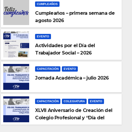
CUMPLEAÑOS
Cumpleaños – primera semana de
agosto 2026
EVENTO
Actividades por el Día del
Trabajador Social – 2026
CAPACITACIÓN
EVENTO
Jornada Académica – julio 2026
CAPACITACIÓN
COLEGIATURA
EVENTO
XLVII Aniversario de Creación
Profesional y “Día del Trabaja
CAPACITACIÓN
COLEGIATURA
EVENTO
XLVII Aniversario de Creación del
JUL 9, 2026
Colegio Profesional y “Día del
Trabajador Social”