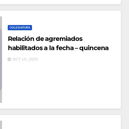
COLEGIATURA
Relación de agremiados
habilitados a la fecha – quincena
de octubre 2025
OCT 15, 2025