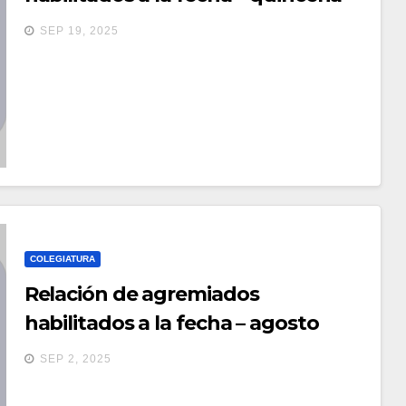
de septiembre 2025
SEP 19, 2025
COLEGIATURA
Relación de agremiados
habilitados a la fecha – agosto
2025
SEP 2, 2025