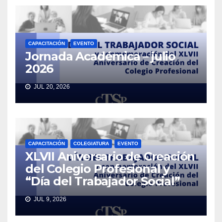
CAPACITACIÓN
EVENTO
Jornada Académica – julio
2026
JUL 20, 2026
CAPACITACIÓN
COLEGIATURA
EVENTO
XLVII Aniversario de Creación
del Colegio Profesional y
“Día del Trabajador Social”
JUL 9, 2026