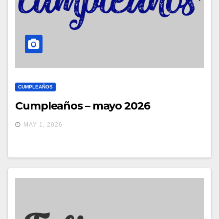
CUMPLEAÑOS
Cumpleaños – mayo 2026
MAY 1, 2026