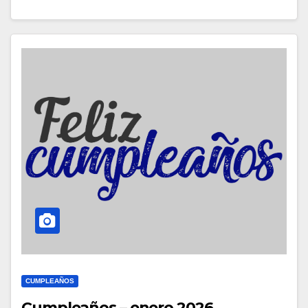
CUMPLEAÑOS
Cumpleaños – enero 2026