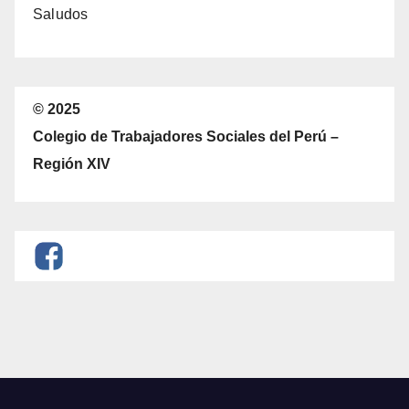
Saludos
© 2025
Colegio de Trabajadores Sociales del Perú –
Región XIV