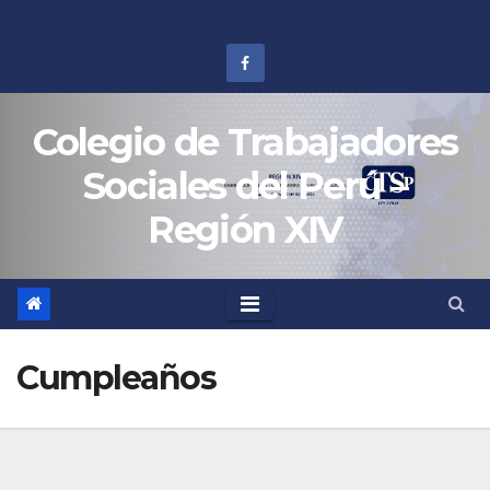
Saltar
al
contenido
Colegio de Trabajadores
Sociales del Perú –
Región XIV
Cumpleaños