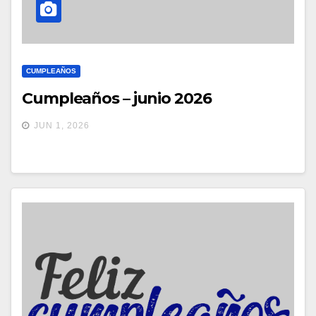
CUMPLEAÑOS
Cumpleaños – junio 2026
JUN 1, 2026