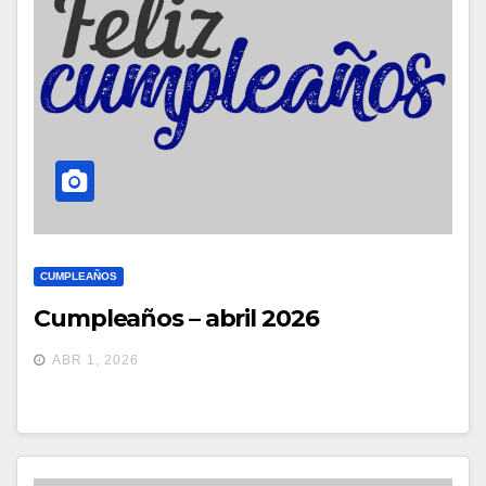
CUMPLEAÑOS
Cumpleaños – abril 2026
ABR 1, 2026