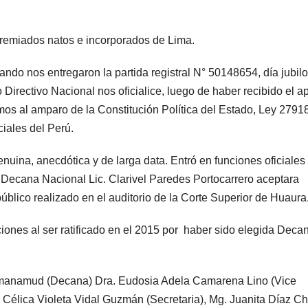
remiados natos e incorporados de Lima.
do nos entregaron la partida registral N° 50148654, día jubil
irectivo Nacional nos oficialice, luego de haber recibido el a
os al amparo de la Constitución Política del Estado, Ley 2791
ciales del Perú.
enuina, anecdótica y de larga data. Entró en funciones oficiales
Decana Nacional Lic. Clarivel Paredes Portocarrero aceptara
 público realizado en el auditorio de la Corte Superior de Huaura
ciones al ser ratificado en el 2015 por haber sido elegida Deca
 Samanamud (Decana) Dra. Eudosia Adela Camarena Lino (Vice
), Célica Violeta Vidal Guzmán (Secretaria), Mg. Juanita Díaz C