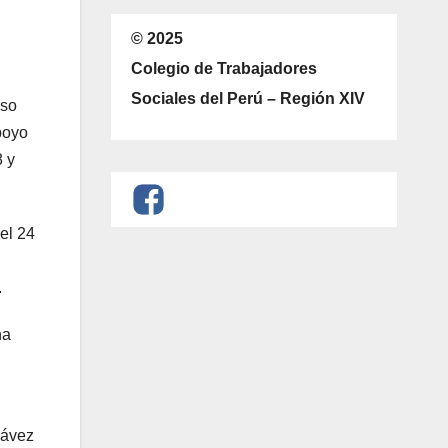
© 2025
Colegio de Trabajadores
Sociales del Perú – Región XIV
oso
poyo
8 y
 el 24
.
na
hávez