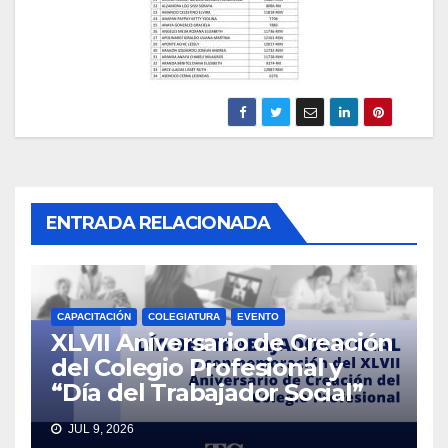
ENTRADA RELACIONADA
CAPACITACIÓN
COLEGIATURA
EVENTO
XLVII Aniversario de Creación
del Colegio Profesional y
“Día del Trabajador Social”
JUL 9, 2026