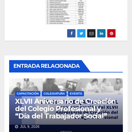
ENTRADA RELACIONADA
CAPACITACIÓN
COLEGIATURA
EVENTO
XLVII Aniversario de Creación
del Colegio Profesional y
“Día del Trabajador Social”
JUL 9, 2026