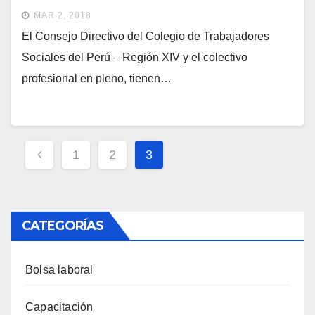
MAR 2, 2018
El Consejo Directivo del Colegio de Trabajadores
Sociales del Perú – Región XIV y el colectivo
profesional en pleno, tienen…
Paginación
1
2
3
de
entradas
CATEGORÍAS
Bolsa laboral
Capacitación