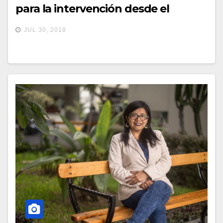
para la intervención desde el
Trabajo Social”
JUL 30, 2018