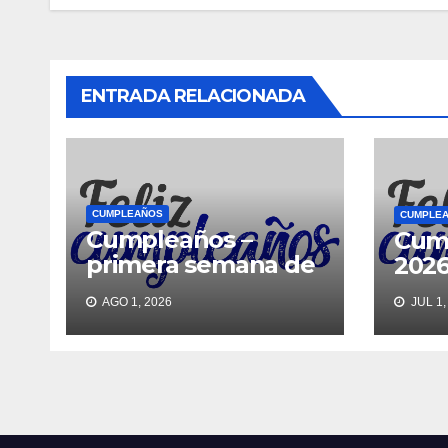
ENTRADA RELACIONADA
CUMPLEAÑOS
CUMPLE
Cumpleaños –
Cump
primera semana de
202
agosto 2026
AGO 1, 2026
JUL 1,