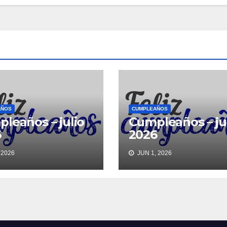
AÑOS
CUMPLEAÑOS
leaños – julio
Cumpleaños – ju
6
2026
 2026
JUN 1, 2026